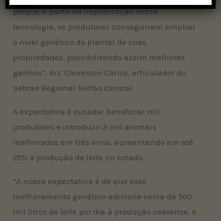
porque a partir da implantação dessa
tecnologia, os produtores conseguiram ampliar
o nível genético do plantel de suas
propriedades, possibilitando assim melhores
ganhos”, diz Cleverson Carlos, articulador do
Sebrae Regional Sertão Central.
A expectativa é ousada: beneficiar mil
produtores e introduzir 3 mil animais
melhorados em três anos, aumentando em até
25% a produção de leite no estado.
“A nossa expectativa é de que esse
melhoramento genético adicione cerca de 500
mil litros de leite por dia à produção cearense, o