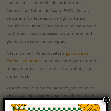
com a FAEC-Federação da Agricultura e
Pecuária do Estado do Ceará (FAEC), Senar,
Sinrural e Confederação da Agricultura e
Pecuária do Brasil (CNA), vem se revelando um
autêntico caso de sucesso no aprimoramento
genético do rebanho da região.
A técnica permite aproveitar a
genética de
fêmeas e machos
superiores para gerar animais
mais produtivos, resistentes e adaptados ao
clima local.
Atualmente, o custo da prenhez gira em torno
de R$ 480, mas os produtores recebem subsídio,
×
facilitando o acesso à tecnologia de ponta.