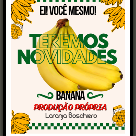
Cada embrião transferido representa um salto
genético de pelo menos duas gerações.
Tecnologia acessível e impacto rápido
Com o uso da MOTE (Múltipla Ovulação e
Transferência de Embriões), doadoras
selecionadas têm seus oócitos (células
germinativas femininas) coletados e
fecundados com sêmen de touros de alta
performance.
Os embriões são cultivados em laboratório até
atingir o estágio adequado para transferência.
“É uma iniciativa que vem impactando
diretamente para a evolução do rebanho local,