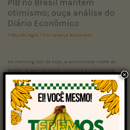
PIB no Brasil mantém
otimismo; ouça análise do
Diário Econômico
/
Mundo Agro
/ Por
Laranja Boschiero
No morning call de hoje, a economista-chefe do
PicPay, Ariane Benedito, comenta a volatilidade
×
global após reviravolta judicial nas tarifas dos
EUA e críticas de Trump ao Fed. O dólar caiu
0,5%, a R$ 5,66, enquanto o Ibovespa recuou
0,25%, pressionado por incertezas fiscais e
políticas. Hoje, destaque para o PIB do 1º tri e
resultado primário no Brasil, além do PCE nos