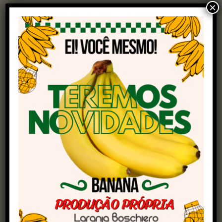
×
A nova diretriz prevê a restrição total do acesso
de visitantes às propriedades, a exigência de
troca de roupas e calçados para ingresso, bem
como a desinfecção adequada de veículos que
entram nas granjas. Além disso, as estruturas
devem passar por revisão completa: telas
antipássaros, passarinheiras, cumeeiras,
portões e cercas precisam estar íntegras para
evitar o contato das aves de produção com
outros animais.
A manutenção de silos de ração e reservatórios
de água limpos e bem vedados também é
obrigatória, assim como a proibição do acesso