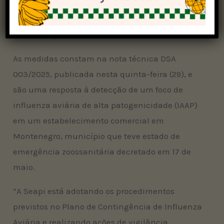
das aves a piquetes sem telas na parte superior,
conforme determina a portaria Mapa nº 782, de
26 de março de 2025.
As medidas constam na nota técnica DSA
003/2025, publicada nesta quinta-feira (29), e
são uma resposta à detecção de um foco de
influenza aviária de alta patogenicidade (IAAP)
em um estabelecimento comercial em
Montenegro, município que teve estado de
emergência zoossanitária decretado em 17 de
maio.
“A Seapi está adotando os procedimentos
previstos no Plano de Contingência de Influenza
Aviária e realizando ações de vigilância