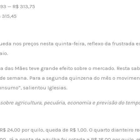
93 — R$ 313,75
 315,45
eda nos preços nesta quinta-feira, reflexo da frustrada 
aio.
das Mães teve grande efeito sobre o mercado. Resta sab
de semana. Para a segunda quinzena do mês o movimento
nsumo”, salientou Iglesias.
sobre agricultura, pecuária, economia e previsão do temp
a R$ 24,00 por quilo, queda de R$ 1,00. O quarto dianteiro 
0. Já a ponta de agulha foi cotada a R$ 18,00 por quilo, r