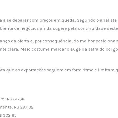
lta a se deparar com preços em queda. Segundo o analista
biente de negócios ainda sugere pela continuidade dest
anço da oferta e, por consequência, do melhor posiciona
te clara. Maio costuma marcar o auge da safra do boi g
ponta que as exportações seguem em forte ritmo e limita
em: R$ 317,42
mente: R$ 297,32
$ 302,65