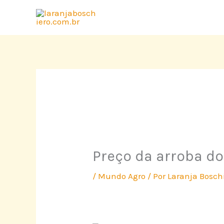
Ir
para
o
conteúdo
Preço da arroba do
/
Mundo Agro
/ Por
Laranja Bosch