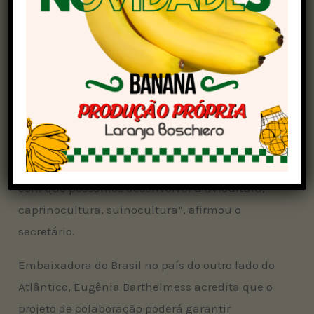
grãos. Empresários [brasileiros] podem fazer
parcerias, e têm bastante conhecimento sobre
como aumentar a produção nessas fileiras”,
disse o secretário de Agricultura e Pecuária de
Angola, Castro Camarada.
“Precisamos, depois da produção de grãos,
impulsionar toda a cadeia de proteína animal.
Alimentar a indústria de ração que vai fazer
com que possamos desenvolver a avicultura,
caprinocultura, suinocultura”, afirmou o
secretário.
Embaixadora do Brasil no país do outro lado do
Atlântico, Eugênia Barthelmess acredita que o
projeto de colaboração poderá garantir