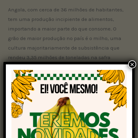
Angola, com cerca de 36 milhões de habitantes,
tem uma produção incipiente de alimentos,
importando a maior parte do que consome. O
grão de maior produção no país é o milho, uma
cultura majoritariamente de subsistência que
rendeu 3,35 milhões de toneladas na safra
×
2023/24, de acordo com o Ministério de
Agricultura e Florestas (Minagrif).
O principal interesse do governo angolano em
uma colaboração com o Brasil está justamente
em ampliar a área do cereal, assim como as de
trigo, soja e arroz. “Acreditamos que pode haver
um salto muito rápido na produção desses