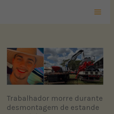
Ir
para
o
conteúdo
Trabalhador morre durante
desmontagem de estande