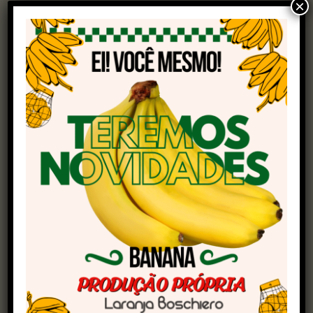
×
os primeiros socorros no local e foi encaminhado
ao Hospital Unimed, onde não resistiu aos
ferimentos.
Em nota, a Kuhn do Brasil lamentou o ocorrido e
disse que está prestando auxílio à família da
vítima. “Neste momento, expressamos os nossos
sentimentos de solidariedade e condolências
aos familiares, amigos e colegas de trabalho.
Tratava-se de um colaborador sempre
comprometido e reconhecido pelo seu
profissionalismo. A sua ausência será sentida
por todos”, comunicou.
A organização da Agrishow também divulgou