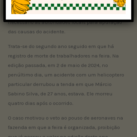
comunicado em que lamenta a morte de Carlos
Daniel e afirma estar dando todo o suporte
necessário às autoridades locais para apuração
das causas do acidente.
Trata-se do segundo ano seguido em que há
registro de morte de trabalhadores na feira. Na
edição passada, em 2 de maio de 2024, no
penúltimo dia, um acidente com um helicoptero
particular derrubou a tenda em que Márcio
Sabino Silva, de 27 anos, estava. Ele morreu
quatro dias após o ocorrido.
O caso motivou o veto ao pouso de aeronaves na
fazenda em que a feira é organizada, proibição
que já passou a valer na edição deste ano.