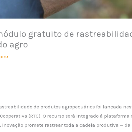
ódulo gratuito de rastreabilida
do agro
iero
streabilidade de produtos agropecuários foi lançada nest
ooperativa (RTC). O recurso será integrado à plataforma d
 A inovação promete rastrear toda a cadeia produtiva — da