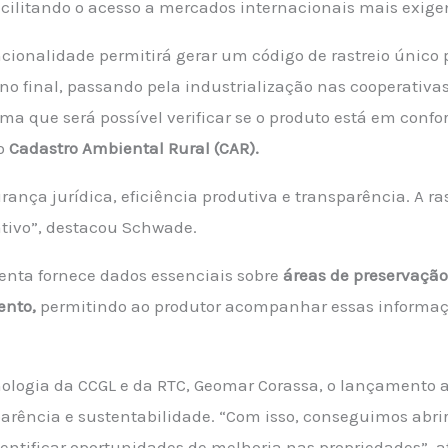
acilitando o acesso a mercados internacionais mais exige
ionalidade permitirá gerar um código de rastreio único 
ino final, passando pela industrialização nas cooperativa
ma que será possível verificar se o produto está em confo
lo
Cadastro Ambiental Rural (CAR).
ança jurídica, eficiência produtiva e transparência. A ras
ativo”, destacou Schwade.
menta fornece dados essenciais sobre
áreas de preservação
ento,
permitindo ao produtor acompanhar essas informaç
cnologia da CCGL e da RTC, Geomar Corassa, o lançamento
arência e sustentabilidade. “Com isso, conseguimos abr
dentificar oportunidades de melhoria nas propriedades”, a