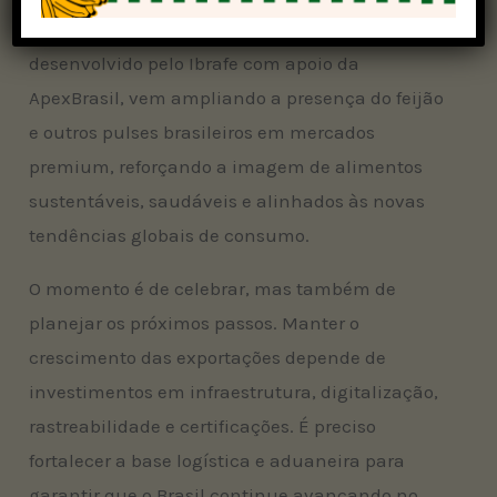
Além disso, o projeto Brazil Superfoods,
desenvolvido pelo Ibrafe com apoio da
ApexBrasil, vem ampliando a presença do feijão
e outros pulses brasileiros em mercados
premium, reforçando a imagem de alimentos
sustentáveis, saudáveis e alinhados às novas
tendências globais de consumo.
O momento é de celebrar, mas também de
planejar os próximos passos. Manter o
crescimento das exportações depende de
investimentos em infraestrutura, digitalização,
rastreabilidade e certificações. É preciso
fortalecer a base logística e aduaneira para
garantir que o Brasil continue avançando no