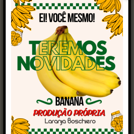
operações. Em um mercado global altamente
competitivo, com gigantes como Índia, Canadá,
Estados Unidos e Austrália, cada atraso é uma
perda de oportunidade.
Ao lado das soluções técnicas, o Brasil conta
com aliados institucionais essenciais. Os adidos
agrícolas no exterior, com apoio do Mapa,
Ministério do Desenvolvimento, Indústria,
Comércio e Serviços (Mdic) e Ministério das
Relações Exteriores (MRE), têm sido
fundamentais para abrir portas, destravar
negociações, alinhar protocolos sanitários e
posicionar o Feijão brasileiro como produto
competitivo e confiável.