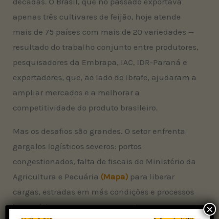
décadas. O Brasil, que no passado exportava
apenas três cultivares de feijão, hoje atende
mais de 75 países com mais de 20 variedades —
resultado do trabalho conjunto entre produtores,
pesquisadores da Embrapa, IAC, IDR-Paraná e
exportadores, que, ao lado do Ibrafe, ajudaram a
ampliar mercados e a melhorar a
competitividade do produto brasileiro.
Mas os desafios são grandes. O setor enfrenta
gargalos logísticos severos: portos
congestionados, falta de fiscais do Ministério da
Agricultura e Pecuária
(Mapa)
para liberar
cargas, estradas em más condições e processos
burocráticos que encarecem e atrasam
×