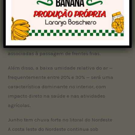
Pará e norte do Paraná. A previsão é de baixos
volumes de chuva nessas regiões, com
tendência de dias consecutivos sem
precipitação. Quando ocorrem, as chuvas
tendem a se concentrar em poucos dias e estão
associadas à passagem de frentes frias.
Além disso, a baixa umidade relativa do ar —
frequentemente entre 20% e 30% — será uma
característica dominante no interior, com
impacto direto na saúde e nas atividades
agrícolas.
Junho tem chuva forte no litoral do Nordeste
A costa leste do Nordeste continua sob