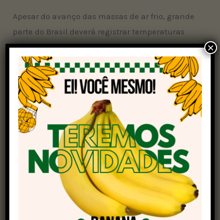
Apesar do avanço das massas de ar frio, grande
parte do Brasil deverá registrar temperaturas
×
acima da média para a época. No Distrito
Federal, Mato Grosso, Goiás, norte de Minas
Gerais, oeste da Bahia e sul do Piauí, os
termômetros podem marcar valores bem
elevados.
A combinação de baixa nebulosidade e escassez
de chuva favorece tardes quentes e
madrugadas mais amenas.
Seca avança no interior do país
Junho marca o período seco no Sudeste, Centro-
Oeste, interior do Nordeste, Tocantins, sul do