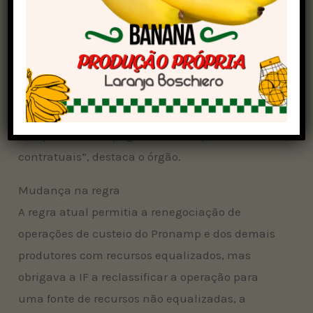
“Destaca-se que esta medida não representa
uma prorrogação automática dos vencimentos
das operações de crédito, cabendo aos
produtores rurais atingidos pela estiagem
solicitarem a prorrogação junto as IFs,
comprovando a perda da produção e a sua
incapacidade de pagamento nos prazos
contratuais”, destaca o órgão.
Mudança na regra
A regra atual permitia a renegociação de
operações de custeio do Pronamp e dos demais
produtores com recursos equalizados, mas
obrigava a IF a reclassificar a operação para
uma fonte de recursos não equalizadas, a