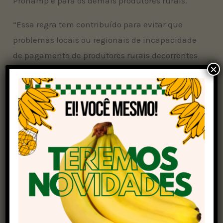
Pronamp e para os demais produtores rurais.
“Essa regra tem contribuído para evitar que
problemas locais ou regionais de incapacidade
de pagamento de produtores rurais decorrentes
×
de frustrações de safra ou de redução de receita
ganhem escala e potencializem a
inadimplência”, ressalta o CMN.
No acordo, ficou decidido que o prazo para
pagamento das operações de custeio
prorrogadas pode ocorrer em até
três anos
e as
parcelas de investimento com vencimento em
2025 podem ser prorrogadas para até um ano
após o vencimento contratual.