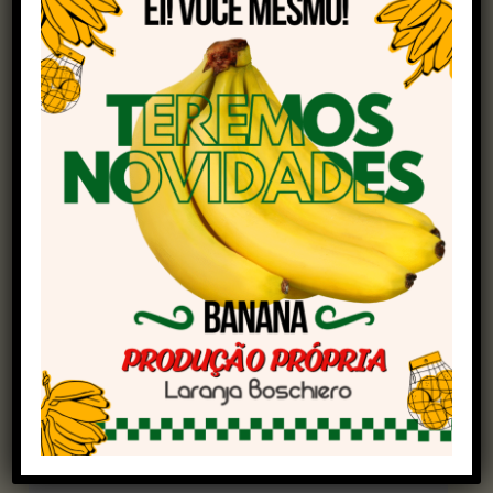
Matimoto.
Vendas diretas
Considerando apenas as vendas diretas, o
crescimento foi ainda mais expressivo: 11% em
relação ao primeiro trimestre de 2024.
“Esse avanço revela a consolidação do
melhoramento genético como estratégia na
pecuária brasileira. A pecuária de corte registrou
alta de 11,3% nas vendas, enquanto a de leite
cresceu 10,5%, alcançando o recorde histórico de
1.441.224 doses comercializadas nesse período”,
informa Lilian.