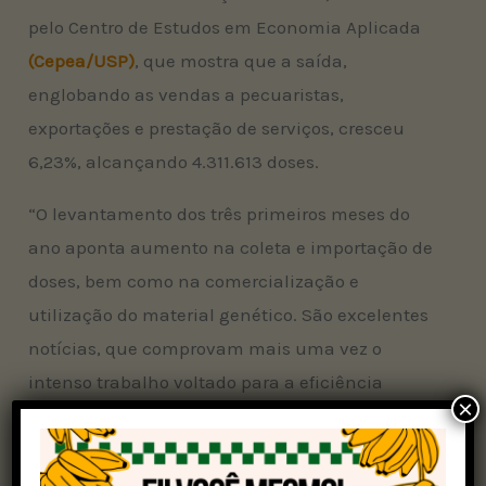
pelo Centro de Estudos em Economia Aplicada
(Cepea/USP)
, que mostra que a saída,
englobando as vendas a pecuaristas,
exportações e prestação de serviços, cresceu
6,23%, alcançando 4.311.613 doses.
“O levantamento dos três primeiros meses do
ano aponta aumento na coleta e importação de
doses, bem como na comercialização e
utilização do material genético. São excelentes
notícias, que comprovam mais uma vez o
intenso trabalho voltado para a eficiência
×
produtiva
tanto na pecuária de corte quanto de leite”,
considera a diretora-executiva da Asbia, Lilian