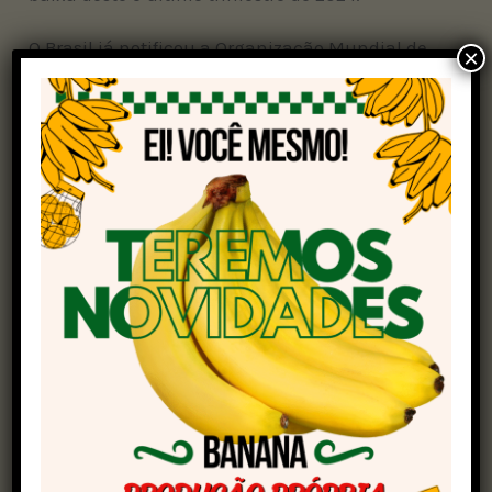
O Brasil já notificou a Organização Mundial de
×
Saúde Animal sobre a erradicação da gripe
aviária no país, e há uma expectativa da
reabertura dos mercados para exportação, onde
podemos deixar de vender mais de US$ 1 bilhão
por mês, se não ocorrer a abertura
principalmente do mercado chinês, o maior
cliente brasileiro.
Particularmente, eu creio na reabertura dos
mercados, pois como conversei com o ex-
ministro Francisco Turra e como vimos na
entrevista de Ricardo Santin, presidente da
Associação Brasileira de Proteína Animal (ABPA)