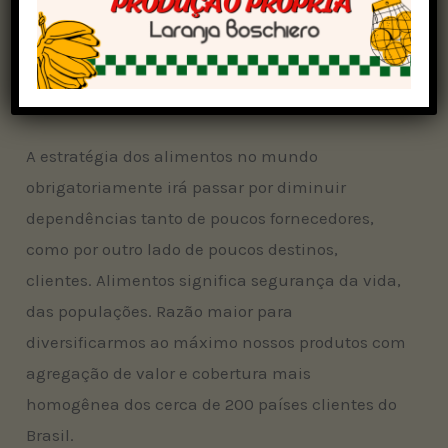
nesta segunda-feira (26) no Roda Viva da TV
Cultura, por termos tomado todas os
procedimentos dos protocolos exigidos nessas
circunstâncias.
A estratégia dos alimentos no mundo
obrigatoriamente irá passar por diminuir
dependências tanto de poucos fornecedores,
como por outro lado de poucos destinos,
clientes. Alimentos significa segurança da vida,
das populações. Razão maior para
diversificarmos ao máximo nossos produtos com
agregação de valor e cobertura mais
homogênea dos cerca de 200 países clientes do
Brasil.