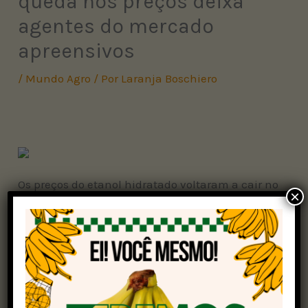
queda nos preços deixa
agentes do mercado
apreensivos
/
Mundo Agro
/ Por
Laranja Boschiero
Os preços do etanol hidratado voltaram a cair no
×
mercado paulista nesta última semana, de
acordo com levantamentos do Centro de
Estudos Avançados em Economia Aplicada
(Cepea)
. Entre 14 e 17 de abril, o indicador do
instituto fechou em R$ 2,7140 por litro,