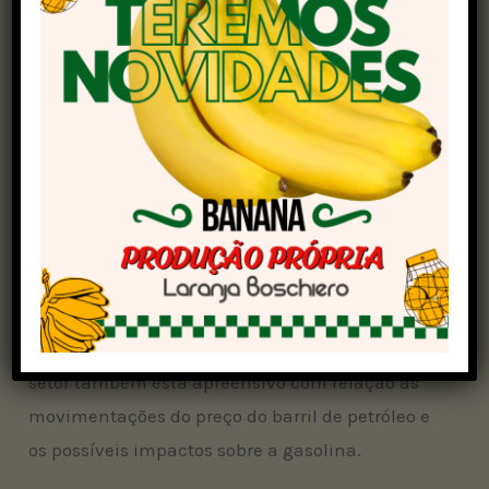
representando uma queda de 1,17% com relação
ao período anterior.
O cenário é diferente para o indicador do etanol
anidro, que subiu 2,27% no mesmo comparativo,
atingindo R$ 3,1508/litro. De forma geral, os
pesquisadores do Cepea afirmam que os
agentes do mercado seguem apreensivos.
Com a entrada do produto da colheita recém
iniciada da safra 2025/26, o novo foco tem sido o
fechamento de contratos para o etanol anidro. O
setor também está apreensivo com relação às
movimentações do preço do barril de petróleo e
os possíveis impactos sobre a gasolina.