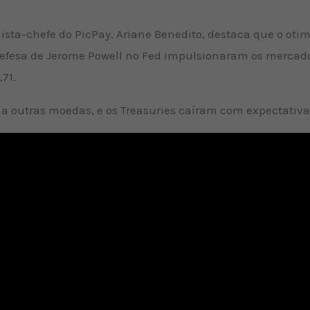
ista-chefe do PicPay, Ariane Benedito, destaca que o ot
 defesa de Jerome Powell no Fed impulsionaram os mercado
71.
e a outras moedas, e os Treasuries caíram com expectativ