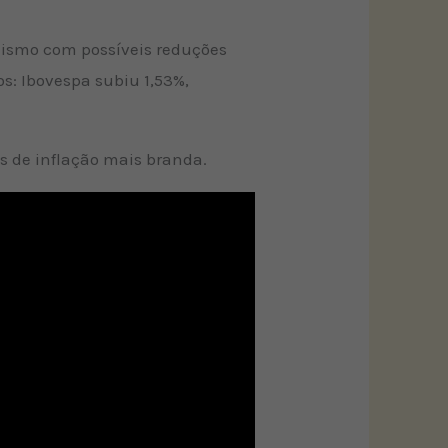
imismo com possíveis reduções
s: Ibovespa subiu 1,53%,
as de inflação mais branda.