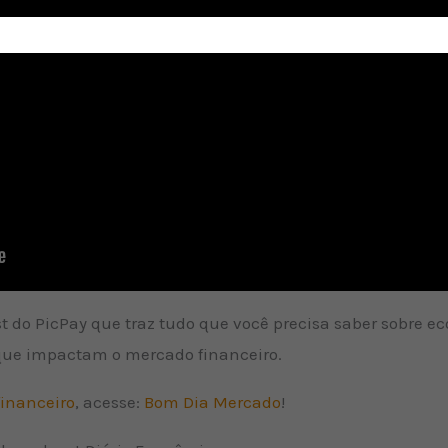
st do PicPay que traz tudo que você precisa saber sobre 
 que impactam o mercado financeiro.
inanceiro
, acesse:
Bom Dia Mercado
!