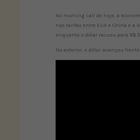
No morning call de hoje, a econom
nas tarifas entre EUA e China e a
enquanto o dólar recuou para R$ 5,
No exterior, o dólar avançou frent