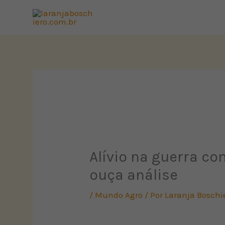
Ir
para
o
conteúdo
Alívio na guerra co
ouça análise
/
Mundo Agro
/ Por
Laranja Boschi