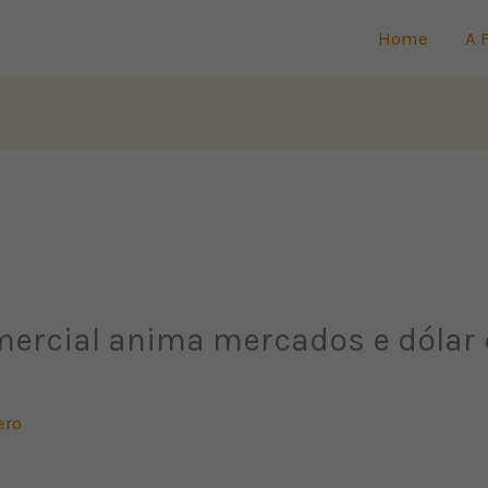
Home
A 
mercial anima mercados e dólar c
ero