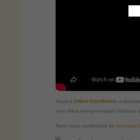
Ouça o
Diário Econômico
, o podca
com base nas principais notícias
Para mais conteúdos de
mercado f