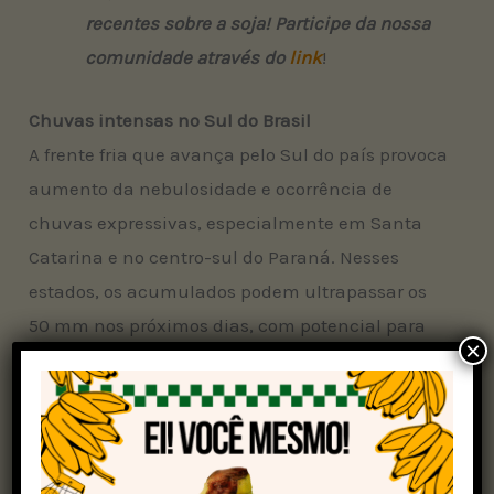
recentes sobre a soja! Participe da nossa
comunidade através do
link
!
Chuvas intensas no Sul do Brasil
A frente fria que avança pelo Sul do país provoca
aumento da nebulosidade e ocorrência de
chuvas expressivas, especialmente em Santa
Catarina e no centro-sul do Paraná. Nesses
estados, os acumulados podem ultrapassar os
50 mm nos próximos dias, com potencial para
×
transtornos pontuais, como alagamentos em
áreas urbanas e dificuldade no escoamento da
produção agrícola em regiões mais vulneráveis.
E chuvas no interior do Sudeste
?