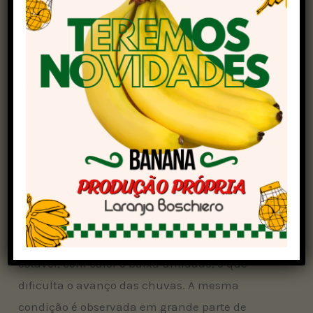
Apesar da atuação da frente fria no Sul, o
sistema não deve provocar precipitações no
interior de São Paulo nem em Mato Grosso do
Sul nesta etapa. Nessas áreas, o tempo segue
firme, com predomínio de sol e baixa umidade
relativa do ar, o que exige atenção redobrada
para a hidratação, risco de queimadas e
impacto no desenvolvimento das lavouras.
Tempo seco
O interior da região do Matopiba continua com
uma massa de ar seco. O tempo permanece
estável, com calor e baixa umidade, o que
dificulta o avanço das chuvas. A mesma
condição é observada em grande parte de