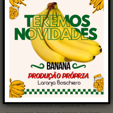
2025. O telejornal
Rural Notícias
, o site e o canal
no YouTube da emissora foram reconhecidos
como destaques no setor.
Além disso, na categoria Jornalistas Mais
Admirados do Setor, as profissionais Beatriz
Gunther, Daiany Andrade, Marusa Trevisan e
Pryscilla Paiva foram eleitas entre as
vencedoras.
Promovido pelo site Jornalistas&Cia, o prêmio
reconhecerá os TOP 50 +Admirados Jornalistas e
os TOP 3 +Admirados Veículos nas categorias:
Agência de Notícias, Áudio, Canal de Vídeo,
Periódico Especializado, Programa de TV