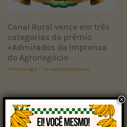
Canal Rural vence em três
categorias do prêmio
+Admirados da Imprensa
do Agronegócio
/
Mundo Agro
/ Por
Laranja Boschiero
×
O Canal Rural foi vencedor em três categorias do
prêmio +Admirados da Imprensa do Agronegócio