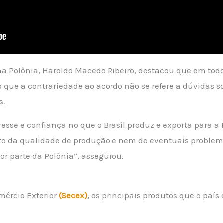
 na Polônia, Haroldo Macedo Ribeiro, destacou que em to
o que a contrariedade ao acordo não se refere a dúvidas 
s.
eresse e confiança no que o Brasil produz e exporta para a
ito da qualidade de produção e nem de eventuais proble
or parte da Polônia”, assegurou.
mércio Exterior
(Secex)
, os principais produtos que o paí