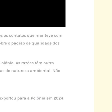
dos os contatos que manteve com
sobre o padrão de qualidade dos
 Polônia. As razões têm outra
mas de natureza ambiental. Não
s exportou para a Polônia em 2024