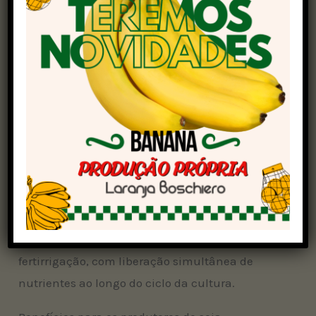
prejuízos significativos às lavouras. Para
enfrentar esse cenário, uma alternativa
tecnológica tem ganhado espaço: a irrigação
subterrânea.
A técnica utiliza tubos com pequenos emissores
enterrados entre 20 e 25 centímetros de
profundidade, com espaçamento ajustado
conforme o tipo de solo. A água é aplicada
diretamente nas raízes, de forma lenta e precisa,
maximizando o aproveitamento e reduzindo as
perdas. O sistema também permite a
fertirrigação, com liberação simultânea de
nutrientes ao longo do ciclo da cultura.