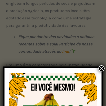
englobam longos períodos de seca e prejudicam
a produção agrícola, os produtores locais têm
adotado essa tecnologia como uma estratégia
para garantir a produtividade das lavouras.
Fique por dentro das novidades e notícias
recentes sobre a soja! Participe da nossa
comunidade através do
link
!
Em uma área caracterizada pela instabilidade
×
climática, com variações cada vez mais
intensas, a seca prolongada se tornou um
grande desafio. Períodos de estiagem que antes
duravam cerca de 10 dias agora podem se
estender por até 80 dias consecutivos, trazendo