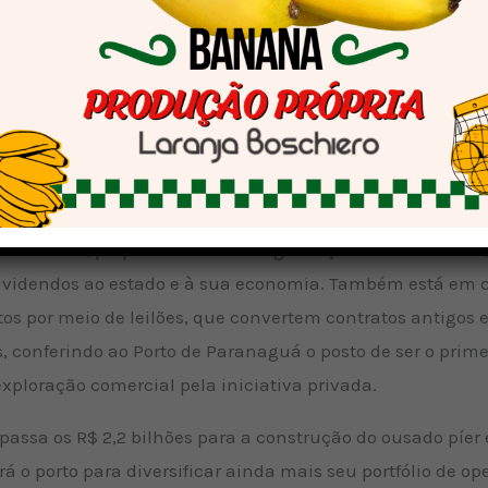
estruturas e os modelos de contratos, sempre com o intere
r o estado mais forte, com uma economia e um setor produ
to em franca expansão, com potencial de crescimento a 
itar gargalos e enfrentar os novos desafios que estão por
o como opção, mas como condição à administração portu
oncessão do canal de acesso. Inovação e protagonismo qu
ao terminal, proporcionar mais segurança e reduzir custo
ividendos ao estado e à sua economia. Também está em c
s por meio de leilões, que convertem contratos antigos 
 conferindo ao Porto de Paranaguá o posto de ser o primeir
xploração comercial pela iniciativa privada.
passa os R$ 2,2 bilhões para a construção do ousado píer
á o porto para diversificar ainda mais seu portfólio de 