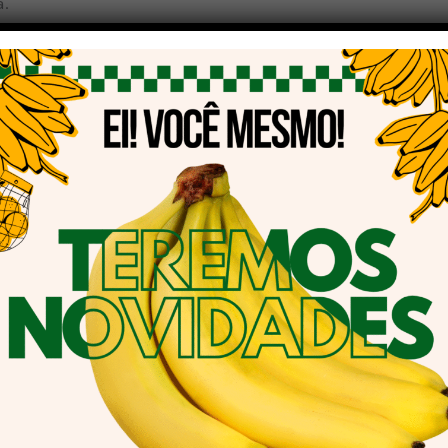
á.
ior exportador de proteína animal do Brasil e o maior po
 são a principal porta de entrada de fertilizantes do paí
rgia e bens duráveis e intermediários que atendem não
a. A depender do produto e do nível de industrialização
ão seria possível sem uma estrutura logística minimame
xportação, que hoje sai dos quatro cantos do estado para
 o Porto de Paranaguá, administrado pela Portos do Paran
s do Brasil”, está sendo preparado para celebrar o seu ce
ro, com recursos aplicados em infraestrutura e tecnolog
incrementar o acesso ao porto pelo modal ferroviário, estã