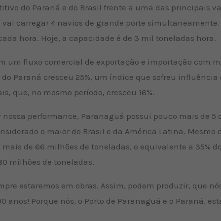
itivo do Paraná e do Brasil frente a uma das principais v
ra vai carregar 4 navios de grande porte simultaneamente
 cada hora. Hoje, a capacidade é de 3 mil toneladas hora.
m um fluxo comercial de exportação e importação com mai
o Paraná cresceu 25%, um índice que sofreu influência 
is, que, no mesmo período, cresceu 16%.
 nossa performance, Paranaguá possui pouco mais de 5 q
onsiderado o maior do Brasil e da América Latina. Mesm
is de 66 milhões de toneladas, o equivalente a 35% do t
80 milhões de toneladas.
pre estaremos em obras. Assim, podem produzir, que nós 
0 anos! Porque nós, o Porto de Paranaguá e o Paraná, es