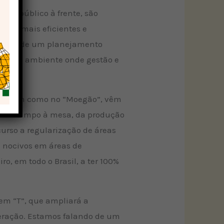
sse público à frente, são
tivo mais eficientes e
partir de um planejamento
 vir. Um ambiente onde gestão e
ária.
e, assim como no “Moegão”, vêm
s, do campo à mesa, da produção
urso a regularização de áreas
e nocivos em áreas de
o, em todo o Brasil, a ter 100%
 em “T”, que ampliará a
operação. Estamos falando de um