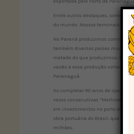
exportada pelo Porto de Paranagu
Entre outros destaques, somos o ma
do mundo. Nossos terminais também
No Paraná produzimos comida, ene
também diversos países mundo afor
metade do que produzimos. Isso n
vazão a essa produção voltada à e
Paranaguá.
Ao completar 90 anos de operação,
vezes consecutivas “Melhores Porto
em investimentos no porto do futu
obra portuária do Brasil, que vai 
milhões.