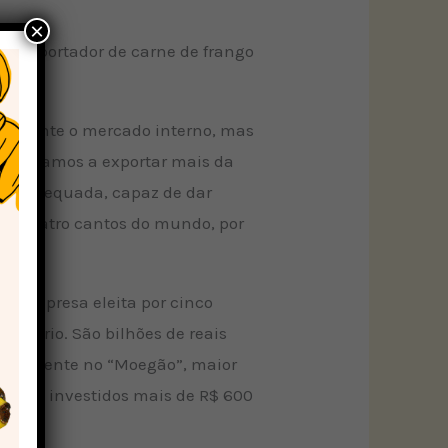
×
rto exportador de carne de frango
s.
 somente o mercado interno, mas
, chegamos a exportar mais da
nte adequada, capaz de dar
 os quatro cantos do mundo, por
á, empresa eleita por cinco
ntenário. São bilhões de reais
ia. Somente no “Moegão”, maior
o sendo investidos mais de R$ 600