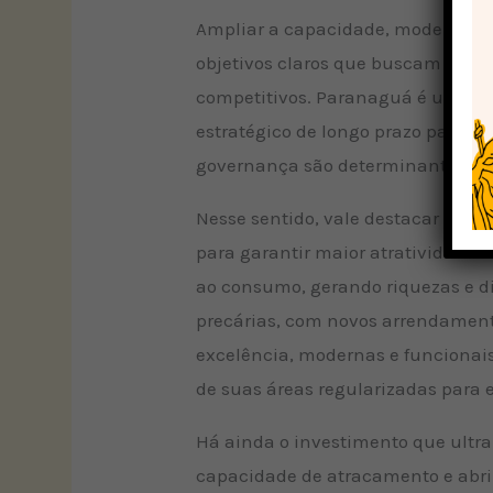
Ampliar a capacidade, modernizar 
objetivos claros que buscam torna
competitivos. Paranaguá é um por
estratégico de longo prazo para ev
governança são determinantes nã
Nesse sentido, vale destacar a c
para garantir maior atratividade 
ao consumo, gerando riquezas e d
precárias, com novos arrendamento
excelência, modernas e funcionais,
de suas áreas regularizadas para e
Há ainda o investimento que ultra
capacidade de atracamento e abrir