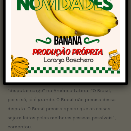
hora que você tem um presidente da República
de um país importante, como os Estados Unidos,
que resolve estabelecer a discussão favorável à
política protecionista, contrário a tudo o que foi
falado para nós desde os anos 1980,
globalização e livre comércio, e de repente nada
disso vale a pena, e o que vale a pena é o
protecionismo”, contou.
Na avaliação do petista, o Brasil não tem que
“disputar cargo” na América Latina. “O Brasil,
por si só, já é grande. O Brasil não precisa dessa
disputa. O Brasil precisa apoiar que as coisas
sejam feitas pelas melhores pessoas possíveis”,
comentou.