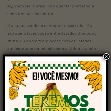
Segundo ele, o Brasil não quer ter preferência
sobre um ou sobre outro.
“Eu quero vender e comprar”, disse Lula. “Eu
não quero fazer opção entre Estados Unidos ou
China. Eu quero ter relações com os Estados
Unidos, quero ter relação com a China. Eu não
×
quero ter preferência sobre um ou sobre outro.
Quem tem que ter preferência são os meus
empresários que querem negociar”, afirmou, em
declaração à imprensa nesta terça-feira (22), ao
lado do presidente do Chile, Gabriel Boric.
“Eu quero vender e comprar, fazer parceria”,
completou o chefe do Executivo brasileiro. “Na