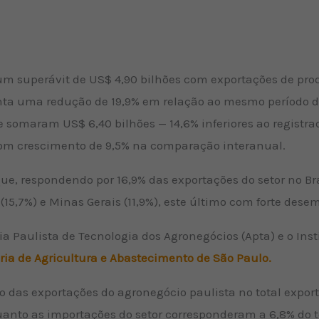
m superávit de US$ 4,90 bilhões com exportações de prod
enta uma redução de 19,9% em relação ao mesmo período do
e somaram US$ 6,40 bilhões — 14,6% inferiores ao registr
com crescimento de 9,5% na comparação interanual.
e, respondendo por 16,9% das exportações do setor no Bra
(15,7%) e Minas Gerais (11,9%), este último com forte des
ia Paulista de Tecnologia dos Agronegócios (Apta) e o Ins
ria de Agricultura e Abastecimento de São Paulo.
o das exportações do agronegócio paulista no total expor
quanto as importações do setor corresponderam a 6,8% do t