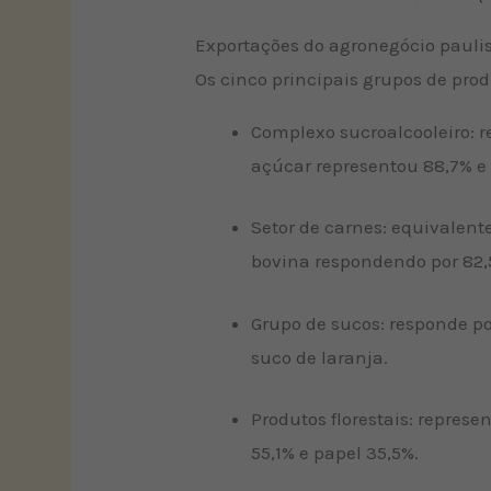
Exportações do agronegócio pauli
Os cinco principais grupos de pro
Complexo sucroalcooleiro: re
açúcar representou 88,7% e o
Setor de carnes: equivalent
bovina respondendo por 82,
Grupo de sucos: responde p
suco de laranja.
Produtos florestais: repres
55,1% e papel 35,5%.