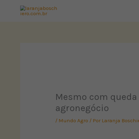
Ir
para
o
conteúdo
Mesmo com queda na
agronegócio
/
Mundo Agro
/ Por
Laranja Boschi