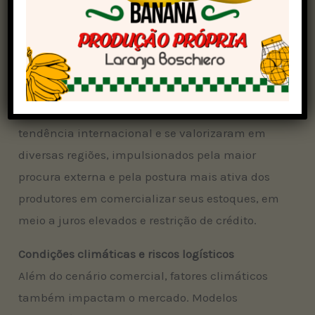
contrato de março de 2026 subiu 3,38%,
encerrando a US$ 10,39 por bushel. O dólar
também teve leve valorização de 0,51%, cotado a
R$ 5,87.
No Brasil, os preços físicos acompanharam a
tendência internacional e se valorizaram em
diversas regiões, impulsionados pela maior
procura externa e pela postura mais ativa dos
produtores em comercializar seus estoques, em
meio a juros elevados e restrição de crédito.
Condições climáticas e riscos logísticos
Além do cenário comercial, fatores climáticos
também impactam o mercado. Modelos