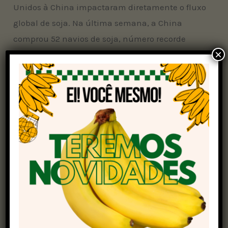
Unidos à China impactaram diretamente o fluxo
global de soja. Na última semana, a China
comprou 52 navios de soja, número recorde
×
histórico, sendo a ampla maioria originada do
Brasil, já que apenas três ou quatro embarques
vieram da Argentina. A maior esmagadora do
país vizinho interrompeu suas atividades em
meio a rumores de endividamento, e as chuvas
prolongadas continuam atrasando a colheita
argentina.
Em contrapartida, os contratos futuros da soja
negociados na Bolsa de Chicago registraram
forte alta: o vencimento de maio de 2025 fechou
a US$ 10,44 por bushel (+6,86%), enquanto o