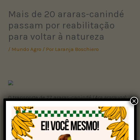
Mais de 20 araras-canindé
passam por reabilitação
para voltar à natureza
/
Mundo Agro
/ Por
Laranja Boschiero
O transporte de 27 araras-canindé (
Ara ararauna
)
×
até o Centro de Conservação e Manejo de Fauna
da Caatinga (Cemafauna), em Petrolina (PE), foi
realizado por equipes do Instituto Brasileiro do
Meio Ambiente e dos Recursos Naturais