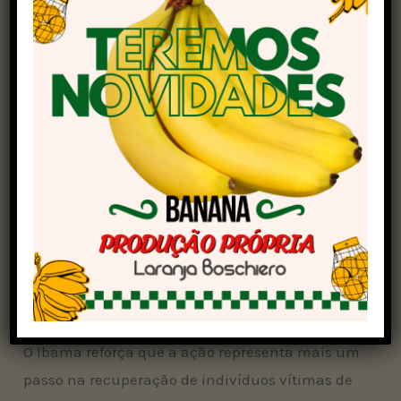
Renováveis (
Ibama
), em parceria com a Agência
Estadual de Meio Ambiente de Pernambuco
(CPRH).
Os animais foram encaminhados para quatro
diferentes Centros de Triagem e Reabilitação de
Animais Silvestres (Cetras), com o objetivo de
integrar um novo projeto voltado à reabilitação
de psitacídeos no âmbito do Projeto Papagaio da
Caatinga. A iniciativa busca preparar as aves
para futura reintrodução em áreas de ocorrência
natural, sobretudo no sul do estado do Piauí.
O Ibama reforça que a ação representa mais um
passo na recuperação de indivíduos vítimas de