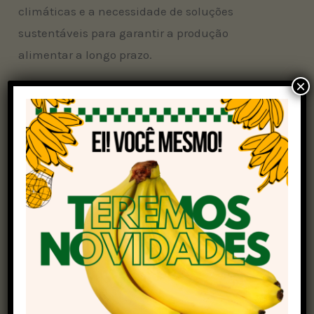
climáticas e a necessidade de soluções
sustentáveis para garantir a produção
alimentar a longo prazo.
×
A ministra da Ciência, Tecnologia e Inovação,
Luciana Santos, destacou a importância da
cooperação entre os países do BRICS, afirmando
que a ciência e a inovação tecnológica são
ferramentas essenciais para o desenvolvimento
sustentável, incluindo a agricultura inteligente.
“A cooperação no âmbito do BRICS é crucial para
enfrentarmos desafios globais como a
segurança alimentar e a mudança do clima”,
afirmou a ministra em mensagem de vídeo.