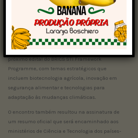
Leandro Pedron, diretor do departamento de
Programas Temáticos do MCTI, avaliou que o
encontro consolidou a colaboração entre os
países para o desenvolvimento de soluções
biotecnológicas para a agricultura. Ele destacou
a definição de prioridades conjuntas para o
próximo edital do BRICS STI Framework
Programme, com temas estratégicos que
incluem biotecnologia agrícola, inovação em
segurança alimentar e tecnologias para
adaptação às mudanças climáticas.
O encontro também resultou na assinatura de
um resumo oficial que será encaminhado aos
ministérios de Ciência e Tecnologia dos países-