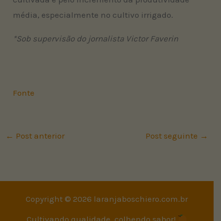
média, especialmente no cultivo irrigado.
*Sob supervisão do jornalista Victor Faverin
Fonte
←
Post anterior
Post seguinte
→
Copyright © 2026 laranjaboschiero.com.br
Cultivando qualidade, colhendo sabor!