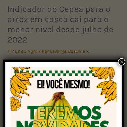
Indicador do Cepea para o
arroz em casca cai para o
menor nível desde julho de
2022
/
Mundo Agro
/ Por
Laranja Boschiero
×
Com novas quedas, o indicador do arroz em
casca CEPEA/IRGA (58% de grãos inteiros, com
pagamento à vista) vem operando no menor
patamar nominal desde julho de 2022, apontam