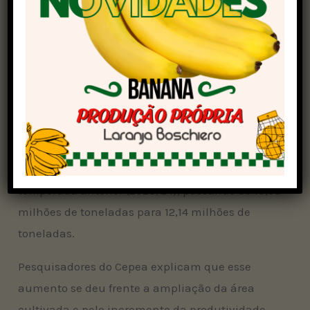
levantamentos do Cepea
.
Segundo o Centro de Pesquisas, a pressão
doméstica acompanha os recuos verificados no
mercado externo. Quanto aos dados de oferta e
demanda nacional divulgados neste mês de
maio pela Companhia Nacional de
Abastecimento (Conab), a produção da safra
2024/25 deve crescer 14,8% em relação à
temporada anterior (2023/24), passando de 10,58
milhões de toneladas para 12,14 milhões de
toneladas.
Pesquisadores do Cepea explicam que esse
aumento se deu frente a ampliação da área
cultivada e pelo incremento da produtividade