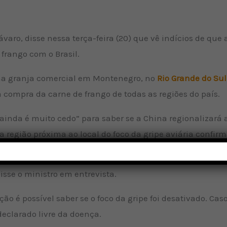
ávaro, disse nessa terça-feira (20) que vê indícios de que
 frango com o Brasil.
ma granja comercial em Montenegro, no
Rio Grande do Sul
a compra da carne de frango de todas as regiões do país.
ainda é muito cedo” para saber se a China regionalizará as
 região próxima ao local do foco da gripe aviária confirm
amos há cinco ou seis dias [desde a confirmação do caso de
isse o ministro em entrevista.
o é possível saber se o foco da gripe foi desativado. Cas
declarado livre da doença.