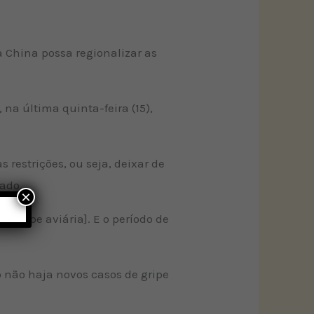
 a China possa regionalizar as
, na última quinta-feira (15),
 restrições, ou seja, deixar de
ado.
×
 gripe aviária]. E o período de
o não haja novos casos de gripe