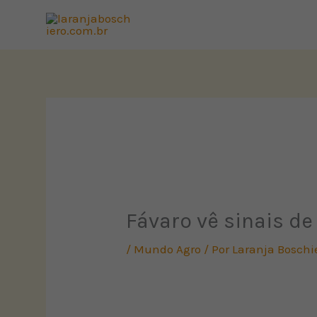
Ir
para
o
conteúdo
Fávaro vê sinais de
/
Mundo Agro
/ Por
Laranja Boschi