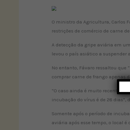
O ministro da Agricultura, Carlos F
restrições de comércio de carne de
A detecção da gripe aviária em u
levou o país asiático a suspender 
No entanto, Fávaro ressaltou que “
comprar carne de frango apenas da
“O caso ainda é muito recente. Est
incubação do vírus é de 28 dias”, d
Somente após o período de incubaçã
aviária após esse tempo, o local é 