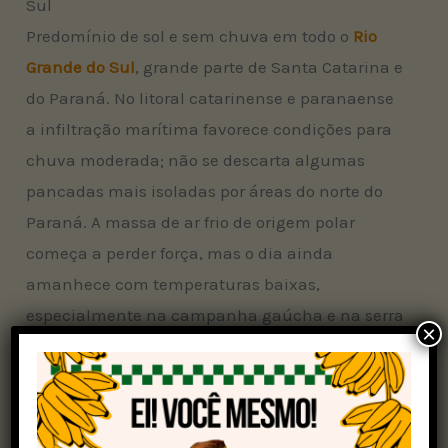
Sul
Predomínio de sol e sem chuva em todo o
Rio
Grande do Sul
, grande parte de Santa Catarina e
do Paraná. No litoral catarinense e paranaense
a infiltração marítima favorece condições para
chuva moderada; não se descarta algumas
pancadas mais isoladas por áreas do norte do
Paraná. A massa de ar frio de origem polar
começa a perder força, mas o dia ainda
amanhece com temperaturas baixas,
especialmente na campanha gaúcha e na serra
×
do Rio Grande do Sul e de Santa Catarina, mas
sem chance para geada.
Sudeste