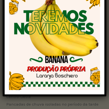
O transporte de umidade do oceano em direção
ao continente favorece para chuva na faixa
litorânea de São Paulo, do Rio de Janeiro e
Espírito Santo. Entre o norte paulista e o
Triângulo mineiro podem ocorrer algumas
pancadas de chuva isoladas, mas moderadas,
devido à circulação de ventos em médios e altos
níveis da atmosfera. A massa de ar frio ainda
influencia parte da Região Sudeste, e o
amanhecer deve contar com temperaturas mais
baixas na faixa leste de São Paulo, no Rio de
Janeiro e sul de Minas Gerais.
Centro-Oeste
Pancadas de chuva isoladas no período da tarde