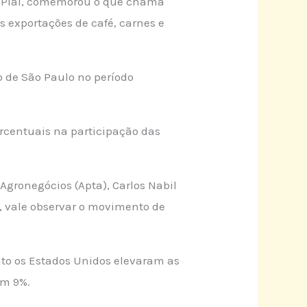
me Piai, comemorou o que chama
as exportações de café, carnes e
o de São Paulo no período
rcentuais na participação das
gronegócios (Apta), Carlos Nabil
o, vale observar o movimento de
nto os Estados Unidos elevaram as
em 9%.