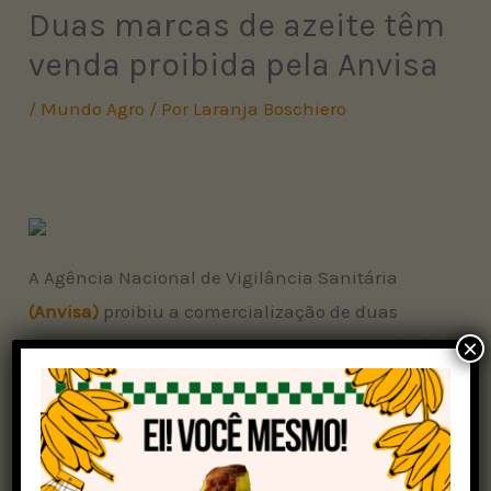
Duas marcas de azeite têm
venda proibida pela Anvisa
/
Mundo Agro
/ Por
Laranja Boschiero
A Agência Nacional de Vigilância Sanitária
(Anvisa)
proibiu a comercialização de duas
×
marcas de azeite de oliva nesta terça-feira (20)
após denúncia do Ministério da Agricultura e
Pecuária (Mapa) sobre a “origem desconhecida
ou ignorada dos produtos”.