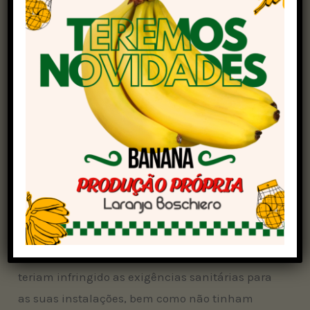
Assim, as marcas
Alonso e a Quintas D’oliveira
passam a não ter mais permissão para venda,
distribuição, fabricação, propaganda e uso.
Ambos possuíam, na descrição de seus rótulos,
uma empresa com CNPJ inexistente na base de
dados da Receita Federal: a embaladora
Comércio de Gêneros Alimentícios Cotinga Ltda.
A decisão, que consta na Resolução 1.896,
publicada na edição de hoje do Diário Oficial da
União (DOU), vale para todos os lotes.
Além disso, conforme a Anvisa, as marcas
teriam infringido as exigências sanitárias para
as suas instalações, bem como não tinham