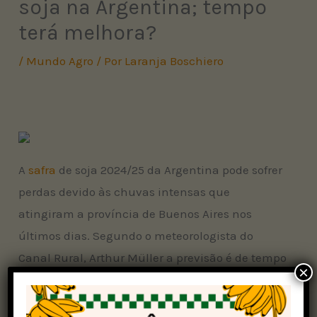
soja na Argentina; tempo
terá melhora?
/
Mundo Agro
/ Por
Laranja Boschiero
A
safra
de soja 2024/25 da Argentina pode sofrer
perdas devido às chuvas intensas que
atingiram a província de Buenos Aires nos
últimos dias. Segundo o meteorologista do
Canal Rural, Arthur Müller a previsão é de tempo
×
firme nos próximos dias, sem indicativo de que
as condições extremas registradas no último