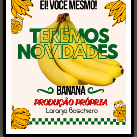
final de semana voltem a se repetir.
Fique por dentro das novidades e notícias
recentes sobre a soja! Participe da nossa
comunidade através do
link
!
Apesar da previsão de tempo firme para os
próximos dias, o impacto das tempestades já
causa grande preocupação no setor agrícola
argentino. A Bolsa de Cereais de Buenos Aires
alertou que o volume excessivo de chuva pode
atrasar ainda mais o ritmo da colheita e levar a
uma revisão negativa na estimativa de
produção nacional, atualmente fixada em 50
milhões de toneladas métricas.