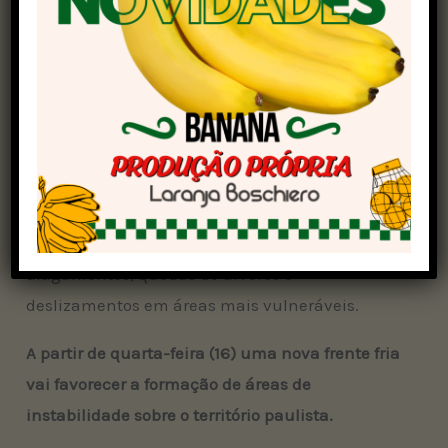
segunda-feira (14) e na terça-feira (15)
, sem
grandes ocorrências, mas com possibilidade de
pancadas de chuva concentradas,
principalmente nesta terça-feira.
De acordo com a Defesa Civil, apesar de até o
momento não haver previsão de acumulados
expressivos, a possibilidade de chuva forte
localizada pode causar transtornos, como
alagamentos, quedas de árvores e
deslizamentos em áreas mais vulneráveis.
A partir de quarta-feira (16) uma nova frente fria
vai favorecer a formação de áreas de
instabilidade sobre o território paulista.