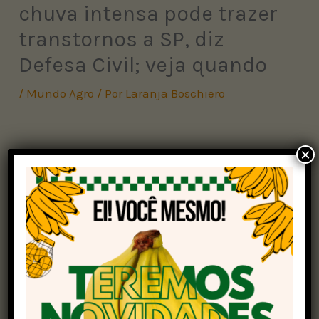
chuva intensa pode trazer
transtornos a SP, diz
Defesa Civil; veja quando
/
Mundo Agro
/ Por
Laranja Boschiero
×
A
Defesa Civil
de São Paulo
alertou que a partir
de quarta-feira (16) volta o período de
instabilidade
, com pancadas de chuva em
várias regiões do estado.
A temperatura deverá manter-se estável esta