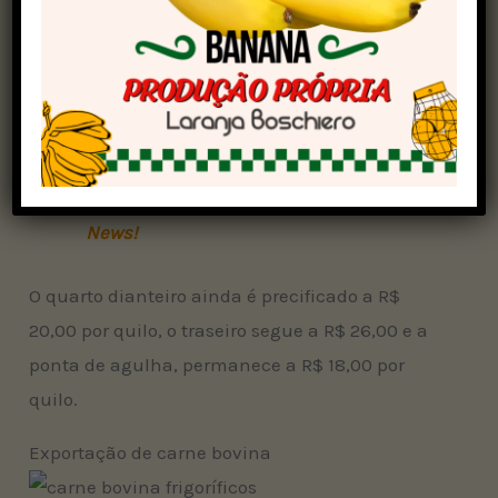
perspectiva de alta no curto prazo, em linha
com o grande potencial de consumo antecipado
para a primeira quinzena do mês.
Veja em primeira mão tudo sobre
agricultura, pecuária, economia e previsão
do tempo:
siga o Canal Rural no Google
News!
O quarto dianteiro ainda é precificado a R$
20,00 por quilo, o traseiro segue a R$ 26,00 e a
ponta de agulha, permanece a R$ 18,00 por
quilo.
Exportação de carne bovina