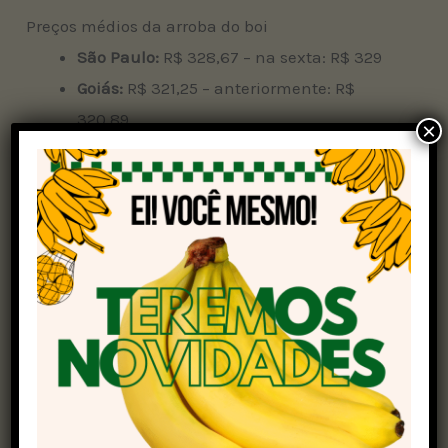
Preços médios da arroba do boi
São Paulo:
R$ 328,67 – na sexta: R$ 329
Goiás:
R$ 321,25 – anteriormente: R$
320,89
×
Minas Gerais:
R$ 320,29 – no dia 11: R$
320,88
Mato Grosso do Sul:
R$ 322,61 – na sexta:
R$ 322,39
Mato Grosso:
R$ 330,61 – anteriormente:
R$ 330
Mercado atacadista
O mercado atacadista abriu a semana com
preços firmes para a carne bovina, e ainda em