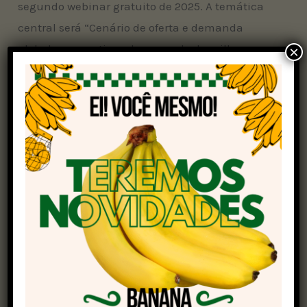
segundo webinar gratuito de 2025. A temática
central será “Cenário de oferta e demanda
global: perspectivas de mercado de milho e
×
soja”.
O webinar é aberto ao público, com foco especial
em Sindicatos Rurais, produtores, lideranças do
agro, técnicos e demais profissionais
interessados em compreender os rumos do
mercado agrícola. As inscrições são gratuitas e
devem ser feitas pelo site da Faesc. Clique
aqui
e
participe!
Fique por dentro das novidades e notícias
recentes sobre a soja! Participe da nossa
comunidade através do
link
!