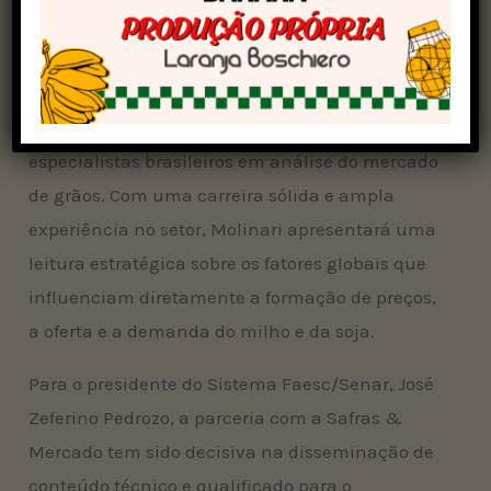
O evento contará com a participação do
consultor-chefe da Safras & Mercado, Paulo
Molinari, reconhecido como um dos maiores
especialistas brasileiros em análise do mercado
de grãos. Com uma carreira sólida e ampla
experiência no setor, Molinari apresentará uma
leitura estratégica sobre os fatores globais que
influenciam diretamente a formação de preços,
a oferta e a demanda do milho e da soja.
Para o presidente do Sistema Faesc/Senar, José
Zeferino Pedrozo, a parceria com a Safras &
Mercado tem sido decisiva na disseminação de
conteúdo técnico e qualificado para o