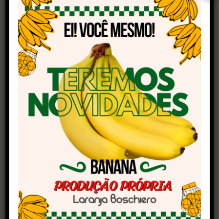
Brandalizze, os negócios com os chineses têm
fluido bem desde o início do ano, sustentando
prêmios positivos.
No entanto, ele faz um alerta: um eventual
acordo comercial entre China e Estados Unidos
pode mudar esse panorama. “Se houver um
acordo, os chineses podem ser obrigados a
comprar mais soja americana, reduzindo a
demanda pela brasileira e pressionando os
preços”, explica. Isso tornaria o cenário mais
competitivo e exigiria rápida adaptação por
parte dos produtores brasileiros.
Vale a pena armazenar a soja?
O custo de carregamento é outro ponto crucial.