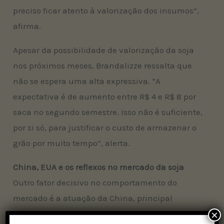
preciso ficar atento à valorização dos insumos”,
afirma.
Apesar da possibilidade de valorização da soja
nos próximos meses, Brandalizze ressalta que
não se espera uma alta expressiva. “A
expectativa é de aumento entre R$ 4 e R$ 8 por
saca no segundo semestre. Isso não é suficiente,
por si só, para justificar o custo de armazenar o
grão por muito tempo”, alerta.
China, EUA e os reflexos no mercado da soja
Outro fator decisivo no comportamento do
mercado é a atuação da China, principal
compradora da soja brasileira. Segundo
×