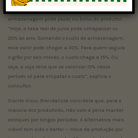
Em um contexto de juros elevados, a
armazenagem pode pesar no bolso do produtor.
“Hoje, a taxa real de juros pode ultrapassar os
20% ao ano. Somando o custo de armazenagem,
esse valor pode chegar a 30%. Para quem segura
o grão por seis meses, o custo chega a 15%. Ou
seja, a soja teria que se valorizar 15% nesse
período só para empatar o custo”, explica o
consultor.
Diante disso, Brandalizze considera que, para a
maioria dos produtores, não vale a pena manter
estoques por longos períodos. A alternativa mais
viável tem sido o barter — troca da produção por