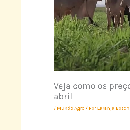
Veja como os preç
abril
/
Mundo Agro
/ Por
Laranja Bosch