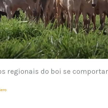
os regionais do boi se comport
iero