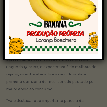
São Paulo:
R$ 306,50
Goiás:
R$ 289,29
Minas Gerais:
R$ 288,82
Mato Grosso do Sul:
R$ 303,98
Mato Grosso:
R$ 299,68
Mercado atacadista
O mercado atacadista encerra a semana
apresentando acomodação em seus preços.
Segundo Iglesias, a expectativa é de melhora da
reposição entre atacado e varejo durante a
primeira quinzena do mês, período pautado por
maior apelo ao consumo.
“Vale destacar que importante parcela da