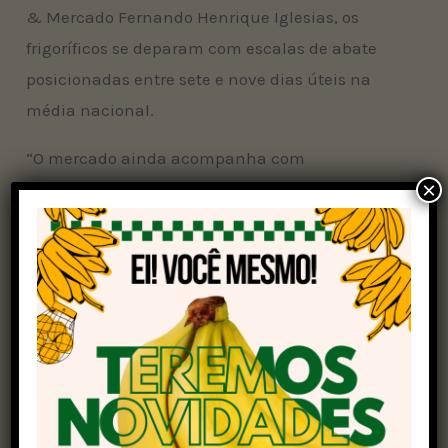
& Mercado Fernando Henrique Iglesias, os
frigoríficos se deparam com escalas de abate
posicionadas entre sete e nove dias úteis na
média nacional.
“O mercado ainda acompanha com
×
proximidade as consequências do foco de gripe
aviária no município de Montenegro, no
Rio
Grande do Sul
, e seus desdobramentos para a
avicultura de corte. O principal ponto de suporte
neste momento ainda é o acelerado ritmo de
exportação, com números espetaculares
durante o primeiro semestre”, assinalou.
Preços médios da arroba do boi