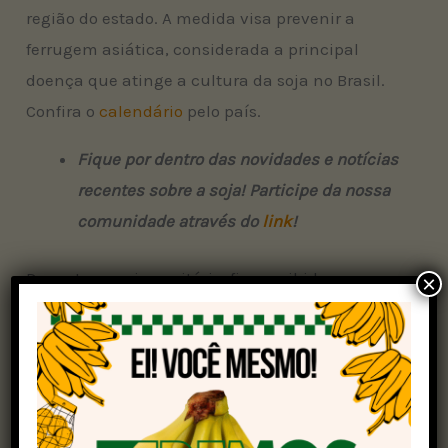
região do estado. A medida visa prevenir a
ferrugem asiática, considerada a principal
doença que atinge a cultura da soja no Brasil.
Confira o
calendário
pelo país.
Fique por dentro das novidades e notícias
recentes sobre a soja! Participe da nossa
comunidade através do
link
!
Durante o vazio sanitário, fica proibida a
×
manutenção de plantas vivas de soja no campo.
Essa proibição busca eliminar possíveis
hospedeiros do fungo
Phakopsora pachyrhizi
,
responsável pela ferrugem, e assim reduzir a
presença do patógeno no ambiente antes do