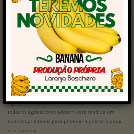
início da nova safra. A ausência da planta
hospedeira nesse período interrompe o ciclo da
doença e dificulta sua propagação.
A Agência de Defesa Agropecuária do Paraná
(Adapar) será responsável pela fiscalização e
pelo cumprimento do calendário, além de
aplicar as penalidades previstas aos produtores
que descumprirem as regras. De acordo com
Marcílio Martins Araújo, coordenador de
Prevenção e Controle de Pragas em Cultivos
Agrícolas e Florestais da Adapar, é essencial que
todos os agricultores adotem essa medida em
suas propriedades para proteger a produtividade
das lavouras.