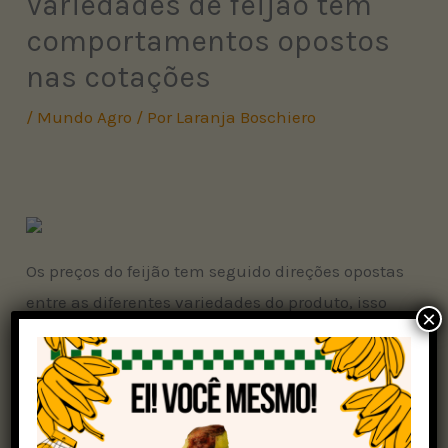
Variedades de feijão têm
comportamentos opostos
nas cotações
/
Mundo Agro
/ Por
Laranja Boschiero
Os preços do feijão tem seguido direções opostas
entre as diferentes variedades do produto, isso
×
de acordo com o
Centro de Estudos Avançados
em Economia Aplicada (Cepea)
.
Conforme explica o Centro de Estudos, a
variação se dá devido à transição de safra e