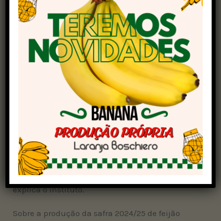
estoques de diferentes características. O feijão
carioca com qualidade de notas 9 ou superior
apresenta oferta limitada. Assim, os vendedores
vem elevando as pedidas e os compradores
cederam e pagam valores mais altos pela
variedade.
Já o feijão preto segue com oferta crescente
desde a primeira safra, como explica o Cepea.
Ainda assim os vendedores vem armazenando o
feijão desta variedade, vendendo apenas
quando há necessidade financeira, como
explica o instituto.
Sobre a produção da safra 2024/25 de feijão