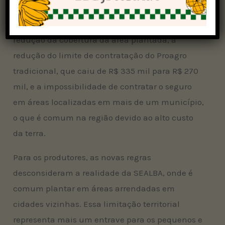
As críticas se concentram em diferentes pontos:
o aumento das alíquotas do seguro agrícola,
redução da cobertura da área plantada, a
redução do limite de contratação do Proagro
tradicional, que caiu de R$ 335 mil para R$ 270
mil, e a impossibilidade de contratar o seguro
em áreas localizadas em mais de um município,
o que é comum na região devido ao alto custo
da terra.
Para os produtores, as novas regras
desconsideram a realidade da SEALBA, onde é
comum plantar em áreas arrendadas em
cidades vizinhas. Essa limitação territorial
representa mais um entrave para os pequenos e