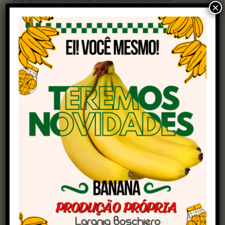
×
adotados. Com as alterações, a cobertura do
seguro passou a considerar o zoneamento
agrícola de risco, o que prejudica muitos
municípios da região onde o risco é superior a
40%, limitando a apenas 50% do valor
assegurado.
Em alguns casos, foi aplicado um fator de
correção que reduz ainda mais a indenização.
No município de Jeremoabo (BA), por exemplo,
mesmo com uma cobertura de 40%, foi aplicado
um fator de correção de menos de 20%. O
produtor, portanto, paga 23% de seguro e tem
direito a apenas 30% em caso de perda.