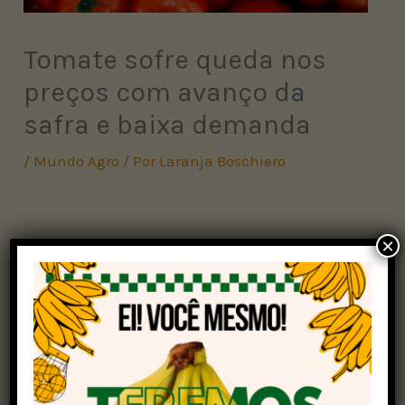
Tomate sofre queda nos
preços com avanço da
safra e baixa demanda
/
Mundo Agro
/ Por
Laranja Boschiero
×
De acordo com os pesquisadores do
Centro de
Estudos Avançados em Economia Aplicada
(Cepea)
, os preços do tomate sofreram queda na
última semana.