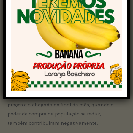
No período, o tomate salada 3A foi cotado à
média de R$ 67 a caixa (cx) no atacado de São
Paulo (SP), queda de 20% em relação ao período
anterior; no Rio de Janeiro (RJ), a baixa foi ainda
maior, de 26%, para R$ 85/cx. Em Campinas
(SP), a média foi de R$ 100/cx (-17%) e em Belo
Horizonte (MG), de R$ 87/cx (-11%).
Segundo pesquisadores do Cepea, a pressão veio
sobretudo do avanço na safra de inverno e da
retração na demanda. Os altos patamares de
preços e a chegada do final de mês, quando o
poder de compra da população se reduz,
também contribuíram negativamente.