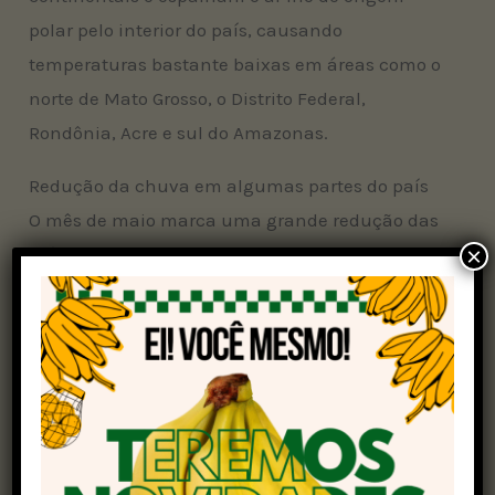
polar pelo interior do país, causando
temperaturas bastante baixas em áreas como o
norte de Mato Grosso, o Distrito Federal,
Rondônia, Acre e sul do Amazonas.
Redução da chuva em algumas partes do país
O mês de maio marca uma grande redução das
×
médias de precipitação nos estados das regiões
Sudeste e Centro-Oeste. A maior influência do ar
frio de origem polar causa a diminuição dos
níveis de umidade no ar e consequentemente
da nebulosidade e também das condições para
a chuva. Por isso, é comum a ocorrência de
vários dias consecutivos sem precipitação
durante o mês de maio em muitas áreas destas