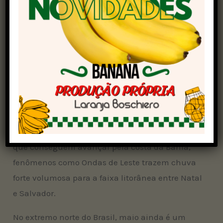
regiões. Dias com baixos níveis de umidade no
ar também ficam mais comuns no Sul, no
Sudeste, no Centro-Oeste e em parte do interior
do Nordeste.
Época de chuva em outras partes do Brasil
Ao mesmo tempo, maio é um mês de aumento
da frequência e da intensidade da chuva na
costa leste do Nordeste. Além das frentes frias
que conseguem avançar pela costa da Bahia,
fenômenos como Ondas de Leste trazem chuva
forte volumosa para a faixa litorânea entre Natal
e Salvador.
No extremo norte do Brasil, maio ainda é um