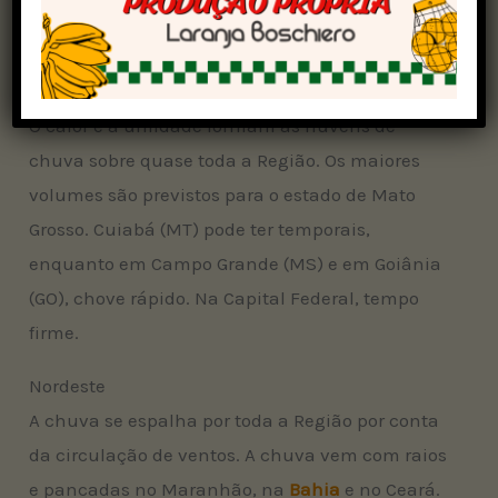
com chuvas rápidas à tarde, sem temporais. Em
São Paulo e em Belo Horizonte, não chove.
Centro-Oeste
O calor e a umidade formam as nuvens de
chuva sobre quase toda a Região. Os maiores
volumes são previstos para o estado de Mato
Grosso. Cuiabá (MT) pode ter temporais,
enquanto em Campo Grande (MS) e em Goiânia
(GO), chove rápido. Na Capital Federal, tempo
firme.
Nordeste
A chuva se espalha por toda a Região por conta
da circulação de ventos. A chuva vem com raios
e pancadas no Maranhão, na
Bahia
e no Ceará.