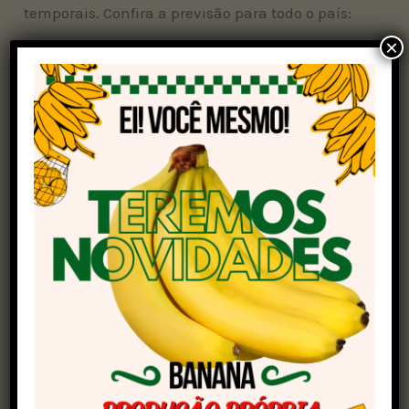
temporais. Confira a previsão para todo o país:
×
Sul
A circulação de ventos mantém as nuvens
carregadas sobre o
Rio Grande do Sul
, interior de
Santa Catarina, no Vale do Itajaí e leste do
Paraná
. O dia terá bastante variação de nuvens,
com chuva rápida à tarde. Em Porto Alegre e em
Curitiba, dia de sol, não chove.
Sudeste
Os ventos que sopram do oceano formam
instabilidades no litoral de São Paulo, no Rio de
Janeiro, Espírito Santo e no norte e nordeste de
Minas Gerais. A previsão é de sol entre nuvens,