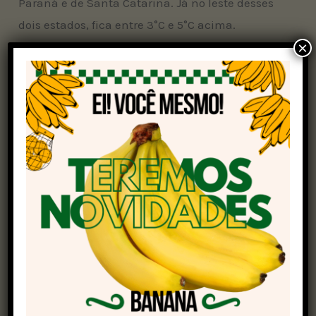
Paraná e de Santa Catarina. Já no leste desses
dois estados, fica entre 3°C e 5°C acima.
×
Sudeste
Com temperaturas baixas de manhã e altas no
período da tarde, principalmente em cidades do
interior de São Paulo e Minas Gerais, a umidade
relativa do ar pode chegar aos 20% nessas áreas.
No norte mineiro (divisa com a
Bahia
) e norte do
Espírito Santo, há possibilidade de chuva
isolada no período da tarde, com baixos
acumulados. O predomínio será de sol com
algumas nuvens, sem possibilidade de chuva
nas demais áreas do Sudeste.
Centro-Oeste