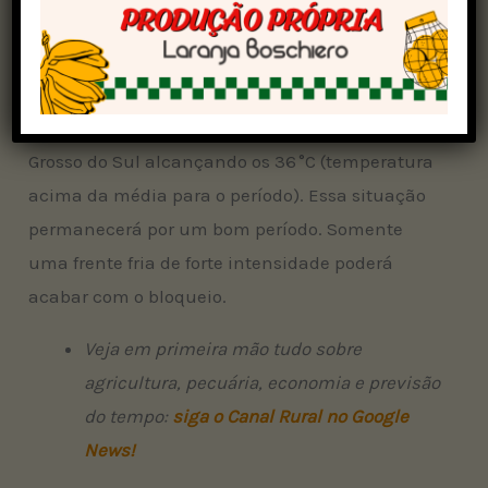
Umidade relativa do ar chegando aos 30% ou
menos em quase todas as áreas do Centro-Oeste
devido ao bloqueio atmosférico e calor no
período da tarde, com cidades no oeste de Mato
Grosso do Sul alcançando os 36 °C (temperatura
acima da média para o período). Essa situação
permanecerá por um bom período. Somente
uma frente fria de forte intensidade poderá
acabar com o bloqueio.
Veja em primeira mão tudo sobre
agricultura, pecuária, economia e previsão
do tempo:
siga o Canal Rural no Google
News!