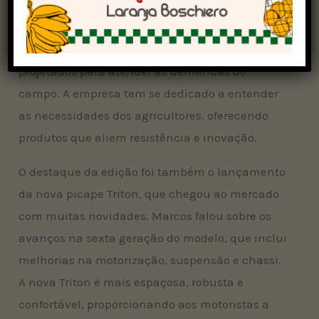
público. Para a Mitsubishi, o produtor rural é
parte essencial de sua identidade, o que reflete
na robustez e qualidade dos seus veículos,
projetados para atender as demandas do
campo. A empresa tem se dedicado a entender
as necessidades dos agricultores, oferecendo
produtos que aliem resistência e inovação.
O destaque da edição foi também o lançamento
da nova picape Triton, que chegou ao mercado
com muitas novidades. Marcos falou sobre os
avanços na sexta geração do modelo, que inclui
melhorias na motorização, suspensão e chassi.
A nova Triton é mais espaçosa, robusta e
confortável, proporcionando aos motoristas a