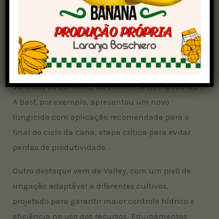
crescer 0,3%, atingindo 8,79 milhões de hectares
— um reflexo da confiança dos produtores e da
força da inovação no campo.
Na maior feira de tecnologia agrícola da
América Latina, empresas destacam soluções
voltadas ao aumento da eficiência nas lavouras.
A Basf, por exemplo, apresentou um novo
fungicida com aplicação recomendada para o
final do ciclo da cana, etapa crítica para evitar
perdas de produtividade.
Outro destaque vem da Valley, com um pivô de
irrigação adaptável a diferentes cultivos,
projetado para garantir maior controle hídrico e
eficiência no uso dos recursos. Equipamentos