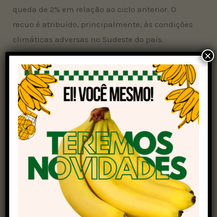
queda de 2% em relação ao ciclo anterior. O
recuo é atribuído, principalmente, às condições
climáticas adversas no Sudeste do país.
×
Apesar do cenário desafiador, o setor canavieiro
mostra resiliência e aposta em tecnologia para
manter a produtividade. A área plantada deve