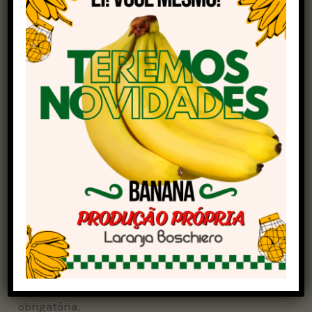
resultado laboratorial conclusivo.
Apenas uma é em planta comercial: em um
abatedouro de aves em Aguiarnópolis (TO).
Outras cinco suspeitas são investigadas em
aves de subsistência em Triunfo (RS), Aurelino
Leal (BA), Salitre (CE), Quixadá (CE) e Eldorado do
Carajás (PA).
Há ainda seis suspeitas envolvendo aves
silvestres em Canoas (RS), Armação dos Búzios
(RJ), Mateus Leme (MG), Belo Horizonte (MG),
Ilhéus (BA) e Icapuí (CE). Essas investigações
são corriqueiras no sistema de defesa
agropecuária nacional, já que a notificação é
obrigatória.