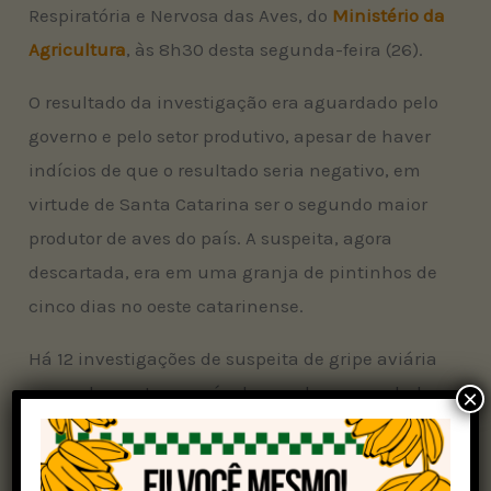
Respiratória e Nervosa das Aves, do
Ministério da
Agricultura
, às 8h30 desta segunda-feira (26).
O resultado da investigação era aguardado pelo
governo e pelo setor produtivo, apesar de haver
indícios de que o resultado seria negativo, em
virtude de Santa Catarina ser o segundo maior
produtor de aves do país. A suspeita, agora
descartada, era em uma granja de pintinhos de
cinco dias no oeste catarinense.
Há 12 investigações de suspeita de gripe aviária
em andamento no país, de acordo com os dados
×
da plataforma. As investigações estão em
andamento com coleta de amostra e sem