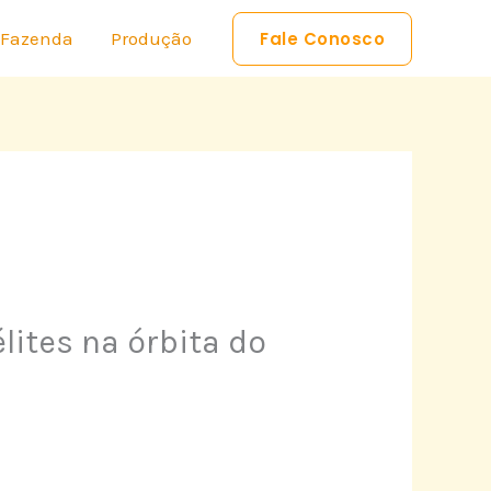
 Fazenda
Produção
Fale Conosco
élites na órbita do