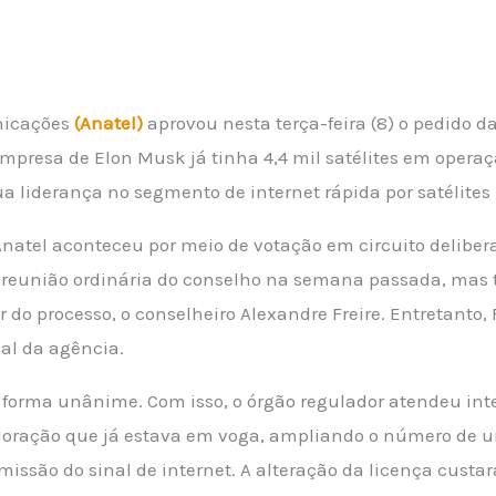
nicações
(Anatel)
aprovou nesta terça-feira (8) o pedido d
 empresa de Elon Musk já tinha 4,4 mil satélites em operaç
ua liderança no segmento de internet rápida por satélites
Anatel aconteceu por meio de votação em circuito delibera
 reunião ordinária do conselho na semana passada, mas t
or do processo, o conselheiro Alexandre Freire. Entretanto,
al da agência.
 forma unânime. Com isso, o órgão regulador atendeu inte
xploração que já estava em voga, ampliando o número de un
missão do sinal de internet. A alteração da licença custa