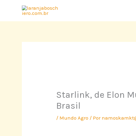
Ir
para
o
conteúdo
Starlink, de Elon M
Brasil
/
Mundo Agro
/ Por
namoskamkt