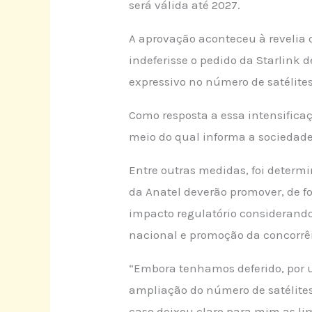
será válida até 2027.
A aprovação aconteceu à revelia d
indeferisse o pedido da Starlink 
expressivo no número de satélite
Como resposta a essa intensificaç
meio do qual informa a sociedade
Entre outras medidas, foi determ
da Anatel deverão promover, de f
impacto regulatório considerando 
nacional e promoção da concorrê
“Embora tenhamos deferido, por un
ampliação do número de satélites
caso deixou claro para mim as l