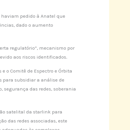
ue haviam pedido à Anatel que
erências, dado o aumento
lerta regulatório”, mecanismo por
ido aos riscos identificados.
 e o Comitê de Espectro e Órbita
 para subsidiar a análise de
ro, segurança das redes, soberania
o satelital da starlink para
ão das redes associadas, este
as adequadas às complexas