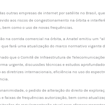
as outras empresas de internet por satélite no Brasil, q
devido aos riscos de congestionamento na órbita e interf
s, bem como o uso de novas frequências.
ão na corrida comercial na órbita, a Anatel emitiu um “a
 que fará uma atualização do marco normativo vigente dev
inado que o Comitê de Infraestrutura de Telecomunicações
orma urgente, discussões técnicas e estudos aprofundados
as diretrizes internacionais, eficiência no uso do espect
ncia.
animidade, o pedido de alteração do direito de exploraçã
 e faixas de frequências autorização, bem como atualizaç
imitações da regulamentação atual para oferecer respost