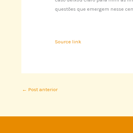
questões que emergem nesse cenári
Source link
←
Post anterior