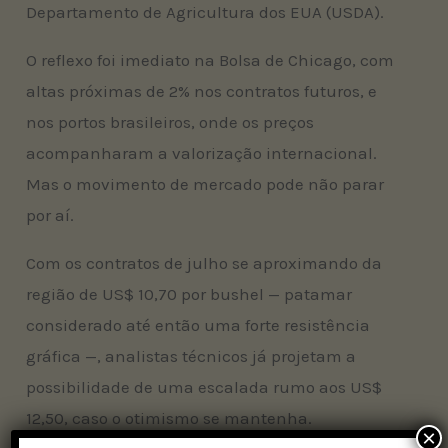
Departamento de Agricultura dos EUA (USDA).
O reflexo foi imediato na Bolsa de Chicago, com
altas próximas de 2% nos contratos futuros, e
nos portos brasileiros, onde os preços
acompanharam a valorização internacional.
Mas o movimento de mercado pode não parar
por aí.
Com os contratos de julho se aproximando da
região de US$ 10,70 por bushel — patamar
considerado até então uma forte resistência
gráfica —, analistas técnicos já projetam a
possibilidade de uma escalada rumo aos US$
12,50, caso o otimismo se mantenha.
×