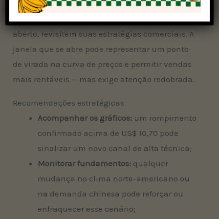
brasileiros, especialmente os que ainda
mantêm grande parte da safra 2024/25 em
aberto, revisitem suas estratégias comerciais. A
janela que se abre pode representar um ponto
de virada na curva de preços e permitir vendas
mais rentáveis — mas exige atenção redobrada.
Recomendações estratégicas
Acompanhar os gráficos:
um rompimento
confirmado acima de US$ 10,70 pode
sinalizar um novo canal de alta técnica;
Monitorar fundamentos:
qualquer
mudança no clima norte-americano ou
na demanda chinesa pode reforçar ou
enfraquecer esse cenário;