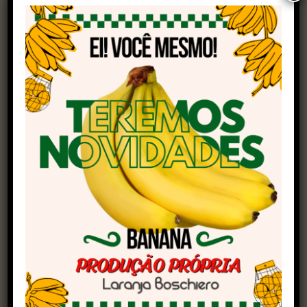
Esse rompimento técnico é interpretado por
muitos operadores como um “gatilho” para
entrada de fundos e movimentos especulativos,
ampliando a liquidez e a volatilidade do
mercado.
O relatório do USDA foi decisivo ao apontar
aumento das importações chinesas, queda nos
estoques globais e manutenção da demanda
internacional aquecida, especialmente num
momento em que o dólar se valoriza frente ao
real, o que torna a soja brasileira ainda mais
competitiva.
Nesse contexto, é prudente que os produtores