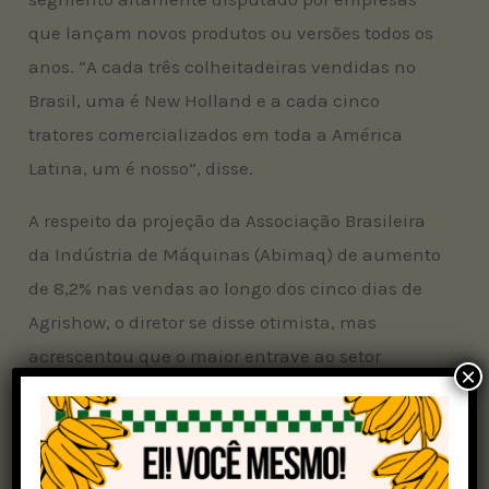
que lançam novos produtos ou versões todos os
anos. “A cada três colheitadeiras vendidas no
Brasil, uma é New Holland e a cada cinco
tratores comercializados em toda a América
Latina, um é nosso”, disse.
A respeito da projeção da Associação Brasileira
da Indústria de Máquinas (Abimaq) de aumento
de 8,2% nas vendas ao longo dos cinco dias de
Agrishow, o diretor se disse otimista, mas
acrescentou que o maior entrave ao setor
×
continua sendo a taxa de juros.
Colheitadeira monorrotor