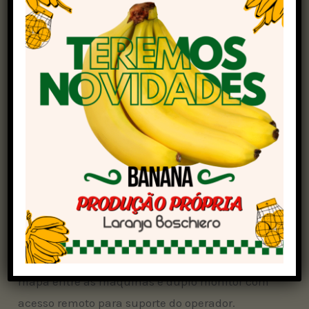
Trocando as cores, outra que impressionou pelo
tamanho foi a
Case IH
ao dedicar boa parte de
seu amplo espaço na feira para a maior
colheitadeira monorrotor do mundo. A Axial-
Flow AF10 Automation possui motor e tanque de
grãos de mesmas capacidades que a sua
concorrente amarela (775 cavalos e 20 mil
litros).
De acordo com o vice-presidente da empresa
para a América Latina, Christian Gonzalez, o
modelo conta, ainda, com manobra de
cabeceira autônoma, compartilhamento de
mapa entre as máquinas e duplo monitor com
acesso remoto para suporte do operador.