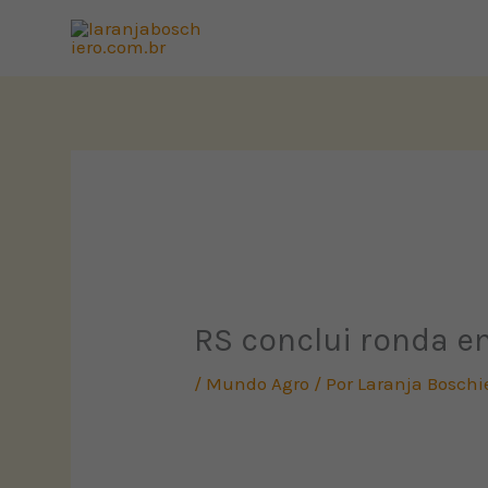
Ir
para
o
conteúdo
RS conclui ronda em
/
Mundo Agro
/ Por
Laranja Boschi